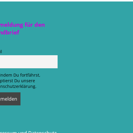
meldung für den
ndbrief
l
Indem Du fortfährst,
ptierst Du unsere
nschutzerklärung.