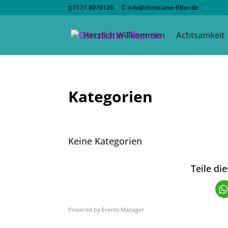
0171 8076126
info@christiane-filter.de
Herzlich Willkommen
Achtsamkeit
Kategorien
Keine Kategorien
Teile di
Powered by
Events Manager