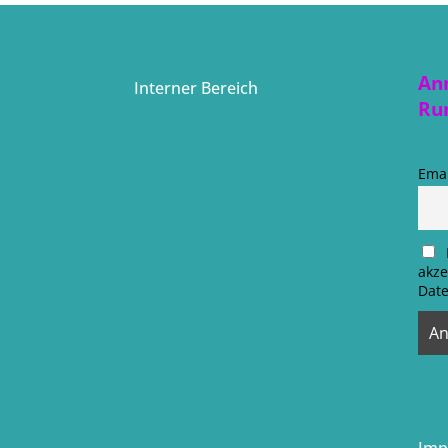
An
Interner Bereich
Ru
Emai
akze
Date